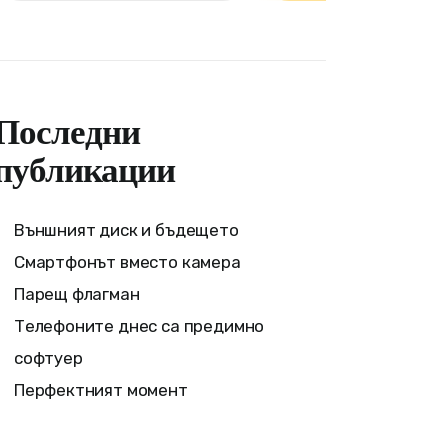
Последни
публикации
Външният диск и бъдещето
Смартфонът вместо камера
Парещ флагман
Телефоните днес са предимно
софтуер
Перфектният момент