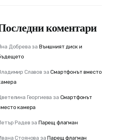
Последни коментари
Яна Добрева
за
Външният диск и
бъдещето
Владимир Славов
за
Смартфонът вместо
камера
Цветелина Георгиева
за
Смартфонът
вместо камера
Петър Радев
за
Парещ флагман
Ивана Стоянова
за
Парещ флагман