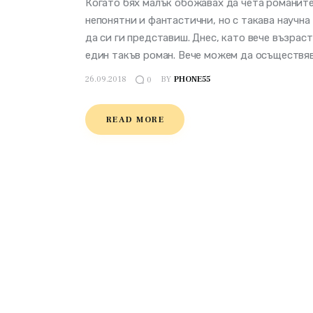
Когато бях малък обожавах да чета романите
непонятни и фантастични, но с такава научн
да си ги представиш. Днес, като вече възрас
един такъв роман. Вече можем да осъществя
26.09.2018
BY
PHONE55
0
READ MORE