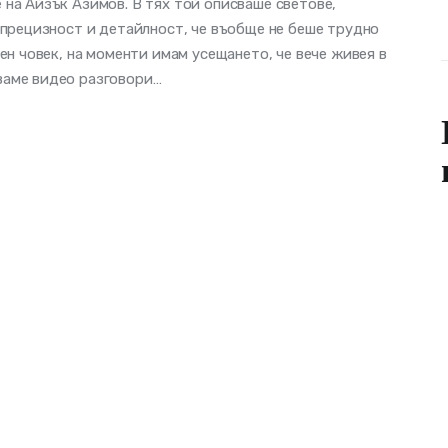
 на Айзък Азимов. В тях той описваше светове,
а прецизност и детайлност, че въобще не беше трудно
тен човек, на моменти имам усещането, че вече живея в
ваме видео разговори…