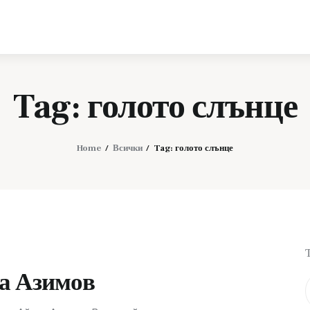
Телефони и
технологии
Tag: голото слънце
Home
Всички
Tag: голото слънце
а Азимов