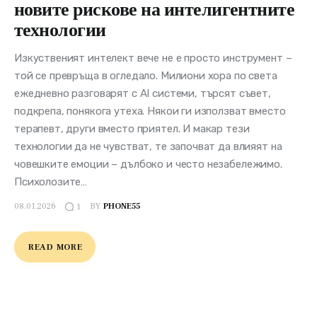
новите рискове на интелигентните
технологии
Изкуственият интелект вече не е просто инструмент –
той се превръща в огледало. Милиони хора по света
ежедневно разговарят с AI системи, търсят съвет,
подкрепа, понякога утеха. Някои ги използват вместо
терапевт, други вместо приятел. И макар тези
технологии да не чувстват, те започват да влияят на
човешките емоции – дълбоко и често незабележимо.
Психолозите…
08.01.2026
BY
PHONE55
1
READ MORE