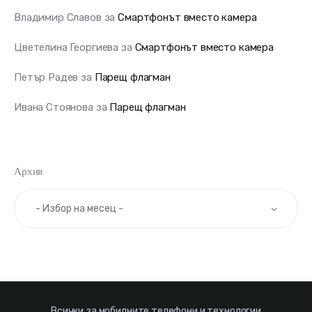
Владимир Славов
за
Смартфонът вместо камера
Цветелина Георгиева
за
Смартфонът вместо камера
Петър Радев
за
Парещ флагман
Ивана Стоянова
за
Парещ флагман
Архив
Всички за мобилните телефони и технологии