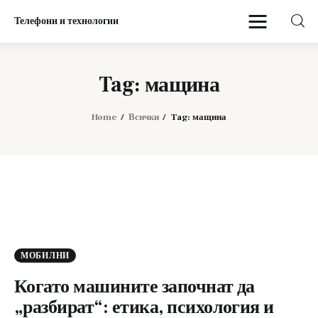
Телефони и технологии
Телефони и технологии
Tag: мащина
Начало
Home
Всички
Tag: мащина
Мобилни
МОБИЛНИ
Когато машините започнат да
„разбират“: етика, психология и