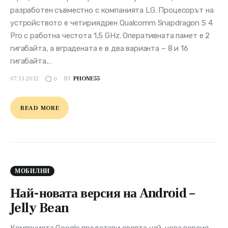
разработен съвместно с компанията LG. Процесорът на
устройството е четириядрен Qualcomm Snapdragon S 4
Pro с работна честота 1,5 GHz. Оперативната памет е 2
гигабайта, а вградената е в два варианта – 8 и 16
гигабайта.…
07.11.2012
BY
PHONE55
0
READ MORE
МОБИЛНИ
Най-новата версия на Android –
Jelly Bean
Компанията Google представи своята най-нова версия