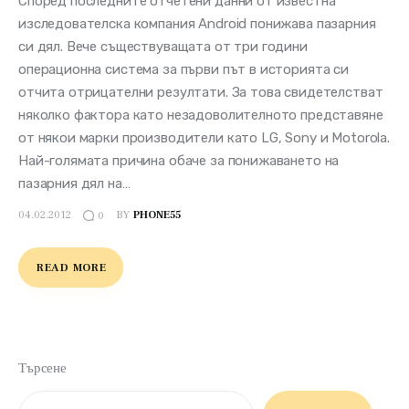
Според последните отчетени данни от известна
изследователска компания Android понижава пазарния
си дял. Вече съществуващата от три години
операционна система за първи път в историята си
отчита отрицателни резултати. За това свидетелстват
няколко фактора като незадоволителното представяне
от някои марки производители като LG, Sony и Motorola.
Най-голямата причина обаче за понижаването на
пазарния дял на…
04.02.2012
BY
PHONE55
0
READ MORE
Търсене