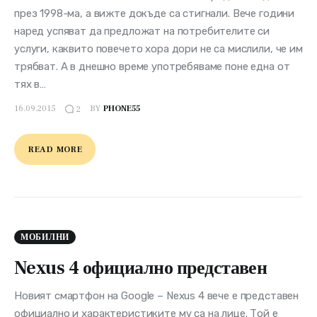
през 1998-ма, а вижте докъде са стигнали. Вече години
наред успяват да предложат на потребителите си
услуги, каквито повечето хора дори не са мислили, че им
трябват. А в днешно време употребяваме поне една от
тях в…
16.09.2015
BY
PHONE55
2
READ MORE
МОБИЛНИ
Nexus 4 официално представен
Новият смартфон на Google – Nexus 4 вече е представен
официално и характеристиките му са на лице. Той е