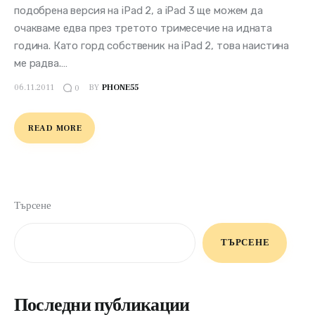
подобрена версия на iPad 2, а iPad 3 ще можем да
очакваме едва през третото тримесечие на идната
година. Като горд собственик на iPad 2, това наистина
ме радва.…
06.11.2011
BY
PHONE55
0
READ MORE
Търсене
ТЪРСЕНЕ
Последни публикации