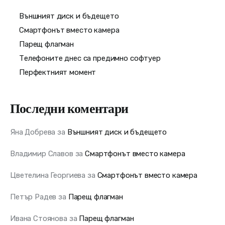
Външният диск и бъдещето
Смартфонът вместо камера
Парещ флагман
Телефоните днес са предимно софтуер
Перфектният момент
Последни коментари
Яна Добрева
за
Външният диск и бъдещето
Владимир Славов
за
Смартфонът вместо камера
Цветелина Георгиева
за
Смартфонът вместо камера
Петър Радев
за
Парещ флагман
Ивана Стоянова
за
Парещ флагман