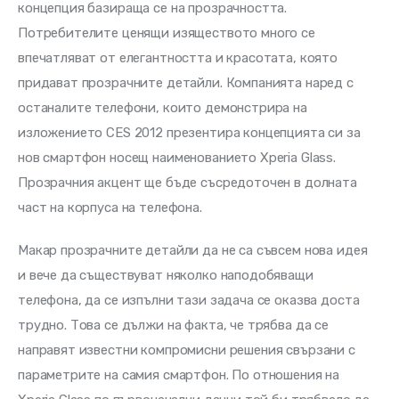
концепция базираща се на прозрачността. 
Потребителите ценящи изяществото много се 
впечатляват от елегантността и красотата, която 
придават прозрачните детайли. Компанията наред с 
останалите телефони, които демонстрира на 
изложението CES 2012 презентира концепцията си за 
нов смартфон носещ наименованието Xperia Glass. 
Прозрачния акцент ще бъде съсредоточен в долната 
част на корпуса на телефона.
Макар прозрачните детайли да не са съвсем нова идея 
и вече да съществуват няколко наподобяващи 
телефона, да се изпълни тази задача се оказва доста 
трудно. Това се дължи на факта, че трябва да се 
направят известни компромисни решения свързани с 
параметрите на самия смартфон. По отношения на 