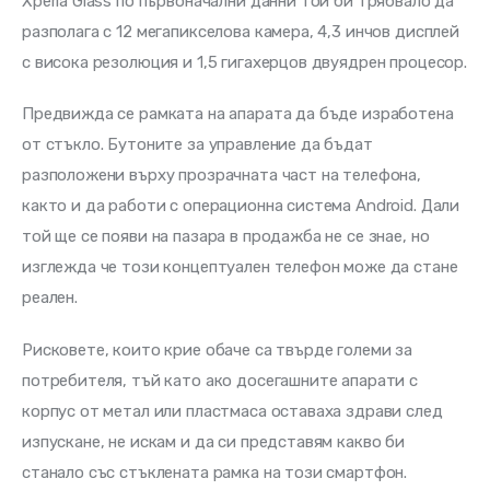
Xperia Glass по първоначални данни той би трябвало да 
разполага с 12 мегапикселова камера, 4,3 инчов дисплей 
с висока резолюция и 1,5 гигахерцов двуядрен процесор.
Предвижда се рамката на апарата да бъде изработена 
от стъкло. Бутоните за управление да бъдат 
разположени върху прозрачната част на телефона, 
както и да работи с операционна система Android. Дали 
той ще се появи на пазара в продажба не се знае, но 
изглежда че този концептуален телефон може да стане 
реален.
Рисковете, които крие обаче са твърде големи за 
потребителя, тъй като ако досегашните апарати с 
корпус от метал или пластмаса оставаха здрави след 
изпускане, не искам и да си представям какво би 
станало със стъклената рамка на този смартфон.