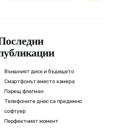
Последни
публикации
Външният диск и бъдещето
Смартфонът вместо камера
Парещ флагман
Телефоните днес са предимно
софтуер
Перфектният момент