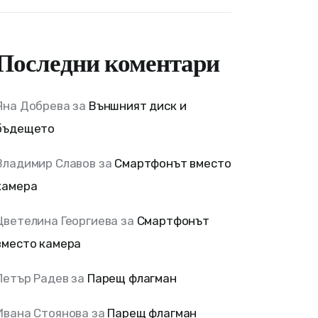
Последни коментари
Яна Добрева
за
Външният диск и
бъдещето
Владимир Славов
за
Смартфонът вместо
камера
Цветелина Георгиева
за
Смартфонът
вместо камера
Петър Радев
за
Парещ флагман
Ивана Стоянова
за
Парещ флагман