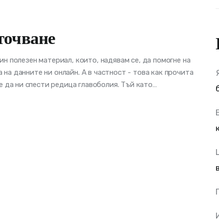
точване
дин полезен материал, които, надявам се, да помогне на
 на данните ни онлайн. А в частност - това как прочита
 да ни спести редица главоболия. Тъй като…