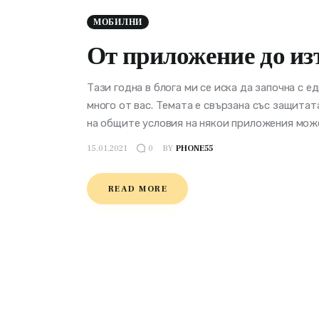
МОБИЛНИ
От приложение до из
Тази годна в блога ми се иска да започна с е
много от вас. Темата е свързана със защитата
на общите условия на някои приложения може
15.01.2021
BY
PHONE55
0
READ MORE