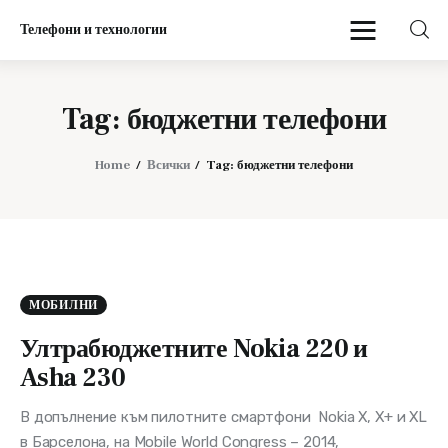
Телефони и технологии
Телефони и технологии
Tag: бюджетни телефони
Начало
Home
Всички
Tag: бюджетни телефони
Мобилни
МОБИЛНИ
Ултрабюджетните Nokia 220 и
Asha 230
В допълнение към пилотните смартфони Nokia X, X+ и XL
в Барселона, на Mobile World Congress – 2014,