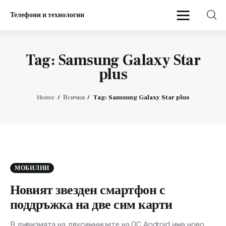
Телефони и технологии
Телефони и технологии
Tag: Samsung Galaxy Star
Начало
plus
Мобилни
Home
Всички
Tag: Samsung Galaxy Star plus
МОБИЛНИ
Новият звезден смартфон с
поддръжка на две сим карти
В дивизията на двусимниците на ОС Android има ново