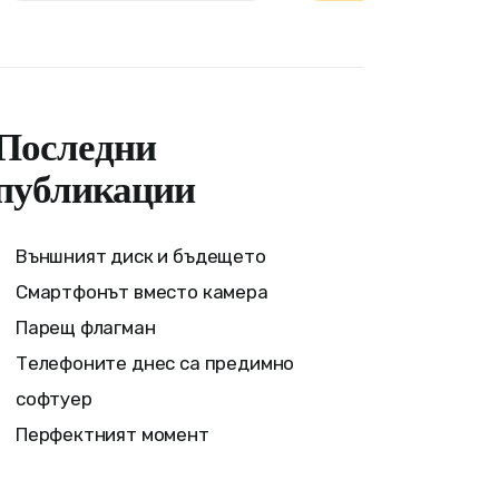
Последни
публикации
Външният диск и бъдещето
Смартфонът вместо камера
Парещ флагман
Телефоните днес са предимно
софтуер
Перфектният момент