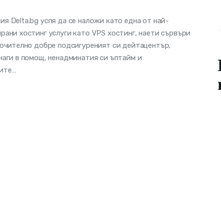
я Delta.bg успя да се наложи като една от най-
рани хостинг услуги като VPS хостинг, наети сървъри
лючително добре подсигуреният си дейтацентър,
наги в помощ, ненадминатия си ъптайм и
ите…