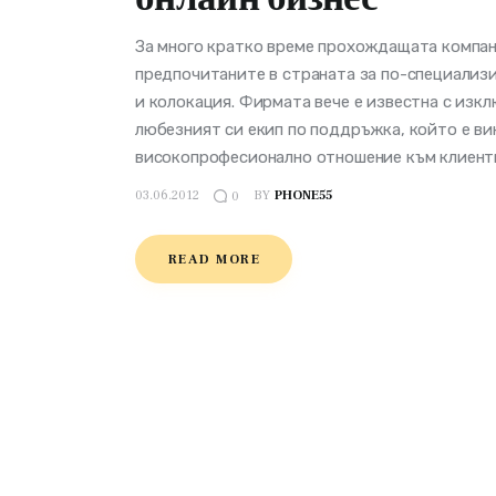
За много кратко време прохождащата компани
предпочитаните в страната за по-специализи
и колокация. Фирмата вече е известна с изк
любезният си екип по поддръжка, който е ви
високопрофесионално отношение към клиент
03.06.2012
BY
PHONE55
0
READ MORE