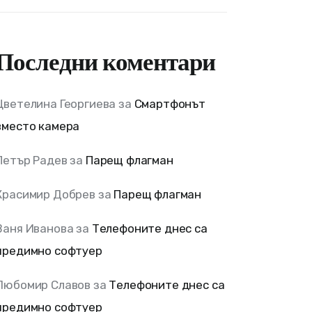
Последни коментари
Цветелина Георгиева
за
Смартфонът
вместо камера
Петър Радев
за
Парещ флагман
Красимир Добрев
за
Парещ флагман
Ваня Иванова
за
Телефоните днес са
предимно софтуер
Любомир Славов
за
Телефоните днес са
предимно софтуер