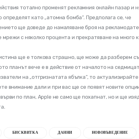
йствия тотално променят рекламния онлайн пазар и н
о определят като „атомна бомба“. Предполага се, че 
нието ще доведе до намаляване броя на рекламодате
 мрежи с няколко процента и прекратяване на много к
истина ще е толкова страшно, ще може да разберем съ
ото планът вече е в действие от началото на седмицат
лзватели на „отгризнатата ябълка“, то актуализирайте
ете внимание дали и при вас ще се появят новите опци
 върви по план, Apple не само ще похапнат, но и ще изя
а. 
БИСКВИТКА
ДАННИ
НОВОВЪВЕДЕНИЕ