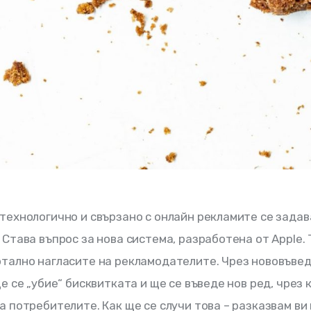
технологично и свързано с онлайн рекламите се задава
 Става въпрос за нова система, разработена от Apple. 
тално нагласите на рекламодателите. Чрез нововъвед
ще се „убие“ бисквитката и ще се въведе нов ред, чрез 
а потребителите. Как ще се случи това – разказвам ви 