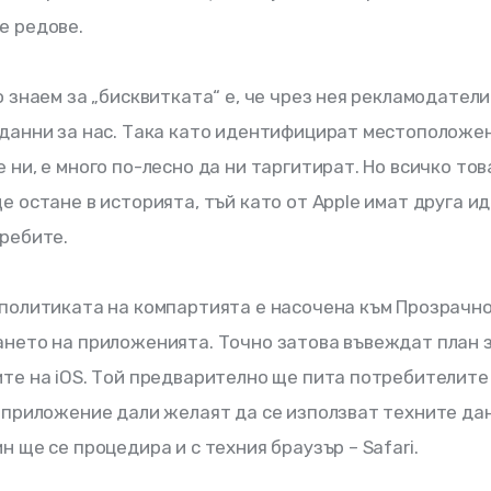
 редове. 
о знаем за „бисквитката“ е, че чрез нея рекламодатели
данни за нас. Така като идентифицират местоположен
 ни, е много по-лесно да ни таргитират. Но всичко тов
е остане в историята, тъй като от Apple имат друга ид
ребите. 
политиката на компартията е насочена към Прозрачно
нето на приложенията. Точно затова въвеждат план з
те на iOS. Той предварително ще пита потребителите
 приложение дали желаят да се използват техните дан
н ще се процедира и с техния браузър – Safari. 