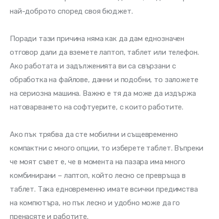
най-доброто според своя бюджет.
Поради тази причина няма как да дам еднозначен 
отговор дали да вземете лаптоп, таблет или телефон. 
Ако работата и задълженията ви са свързани с 
обработка на файлове, данни и подобни, то заложете 
на сериозна машина. Важно е тя да може да издържа 
натоварването на софтуерите, с които работите. 
Ако пък трябва да сте мобилни и същевременно 
компактни с много опции, то изберете таблет. Въпреки 
че моят съвет е, че в момента на пазара има много 
комбинирани – лаптоп, който лесно се превръща в 
таблет. Така едновременно имате всички предимства 
на компютъра, но пък лесно и удобно може да го 
пренасяте и работите. 