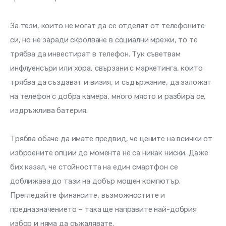
За тези, които не могат да се отделят от телефоните 
си, но не заради скролване в социални мрежи, то те 
трябва да инвестират в телефон. Тук съветвам 
инфлуенсъри или хора, свързани с маркетинга, които 
трябва да създават и визия, и съдържание, да заложат 
на телефон с добра камера, много място и разбира се, 
издръжлива батерия. 
Трябва обаче да имате предвид, че цените на всички от 
изброените опции до момента не са никак ниски. Даже 
бих казал, че стойността на един смартфон се 
доближава до тази на добър мощен компютър. 
Прегледайте финансите, възможностите и 
предназначението – така ще направите най-добрия 
избор и няма да съжалявате. 