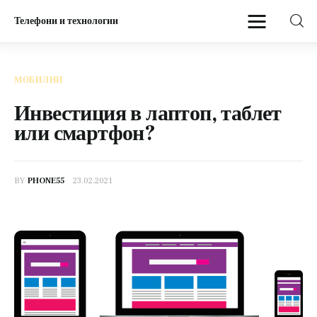
Телефони и технологии
Телефони и технологии
МОБИЛНИ
Начало
Инвестиция в лаптоп, таблет
или смартфон?
Мобилни
BY
PHONE55
23.02.2021