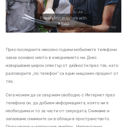
През последните няколко години мобилните телефони 
заеха основно място в ежедневието ни. Днес 
извършваме широк спектър от дейности през тях, като 
разговорите „по телефон“ са един нищожен процент от 
тях.
Сега можем да се свържем свободно с Интернет през 
телефона си, да добием информацията, която ни е 
необходима и то за части от секундата. Снимаме и 
запазваме снимките си в облаци в пространството. 
Получаваме и изпращаме имейли… Непрестанно 