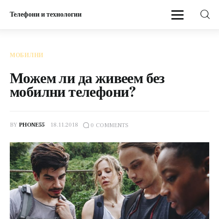
Телефони и технологии
Телефони и технологии
МОБИЛНИ
Начало
Можем ли да живеем без
мобилни телефони?
Мобилни
BY
PHONE55
18.11.2018
0
COMMENTS