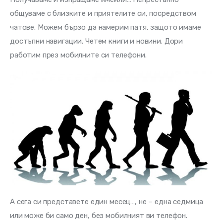
общуваме с близките и приятелите си, посредством 
чатове. Можем бързо да намерим патя, защото имаме 
достъпни навигации. Четем книги и новини. Дори 
работим през мобилните си телефони.
А сега си представете един месец…, не – една седмица 
или може би само ден, без мобилният ви телефон.