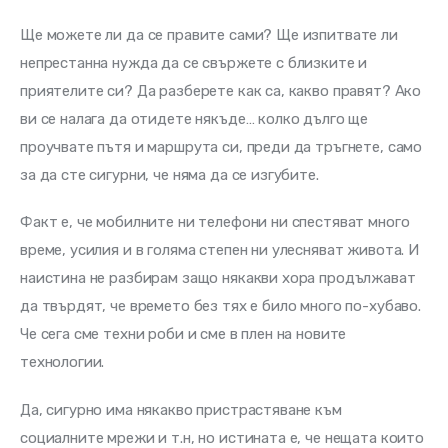
Ще можете ли да се правите сами? Ще изпитвате ли 
непрестанна нужда да се свържете с близките и 
приятелите си? Да разберете как са, какво правят? Ако 
ви се налага да отидете някъде… колко дълго ще 
проучвате пътя и маршрута си, преди да тръгнете, само 
за да сте сигурни, че няма да се изгубите.
Факт е, че мобилните ни телефони ни спестяват много 
време, усилия и в голяма степен ни улесняват живота. И 
наистина не разбирам защо някакви хора продължават 
да твърдят, че времето без тях е било много по-хубаво. 
Че сега сме техни роби и сме в плен на новите 
технологии.
Да, сигурно има някакво пристрастяване към 
социалните мрежи и т.н, но истината е, че нещата които 