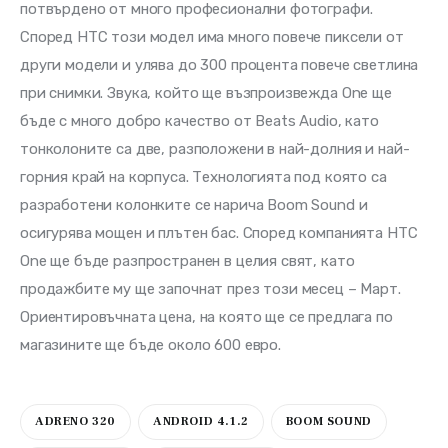
потвърдено от много професионални фотографи. 
Според HTC този модел има много повече пиксели от 
други модели и улява до 300 процента повече светлина 
при снимки. Звука, който ще възпроизвежда One ще 
бъде с много добро качество от Beats Audio, като 
тонколоните са две, разположени в най-долния и най-
горния край на корпуса. Технологията под която са 
разработени колонките се нарича Boom Sound и 
осигурява мощен и плътен бас. Според компанията HTC 
One ще бъде разпространен в целия свят, като 
продажбите му ще започнат през този месец – Март. 
Ориентировъчната цена, на която ще се предлага по 
магазините ще бъде около 600 евро.
ADRENO 320
ANDROID 4.1.2
BOOM SOUND