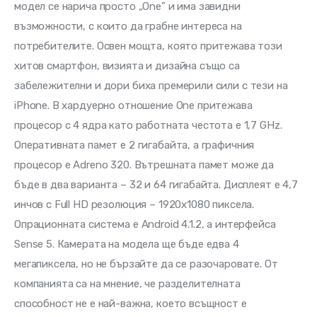
модел се нарича просто „One” и има завидни 
възможности, с които да грабне интереса на 
потребителите. Освен мощта, която притежава този 
хитов смартфон, визията и дизайна също са 
забележителни и дори биха премерили сили с тези на 
iPhone. В хардуерно отношение One притежава 
процесор с 4 ядра като работната честота е 1,7 GHz. 
Оперативната памет е 2 гигабайта, а графичния 
процесор е Adreno 320. Вътрешната памет може да 
бъде в два варианта – 32 и 64 гигабайта. Дисплеят е 4,7 
инчов с Full HD резолюция – 1920х1080 пиксела. 
Опрационната система е Android 4.1.2, а интерфейса 
Sense 5. Камерата на модела ще бъде едва 4 
мегапиксела, но не бързайте да се разочаровате. От 
компанията са на мнение, че разделителната 
способност не е най-важна, което всъщност е 