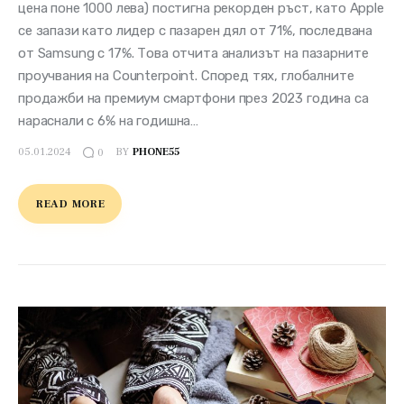
цена поне 1000 лева) постигна рекорден ръст, като Apple
се запази като лидер с пазарен дял от 71%, последвана
от Samsung с 17%. Това отчита анализът на пазарните
проучвания на Counterpoint. Според тях, глобалните
продажби на премиум смартфони през 2023 година са
нараснали с 6% на годишна…
05.01.2024
BY
PHONE55
0
READ MORE