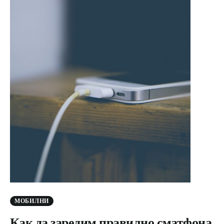
МОБИЛНИ
Как да заредим правилно сматфона