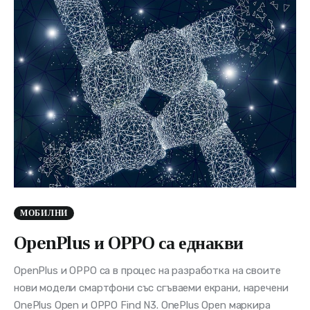
МОБИЛНИ
OpenPlus и OPPO са еднакви
OpenPlus и OPPO са в процес на разработка на своите
нови модели смартфони със сгъваеми екрани, наречени
OnePlus Open и OPPO Find N3. OnePlus Open маркира