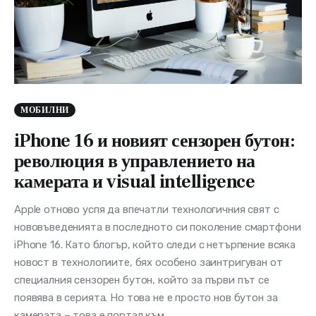
МОБИЛНИ
iPhone 16 и новият сензорен бутон:
революция в управлението на
камерата и visual intelligence
Apple отново успя да впечатли технологичния свят с
нововъведенията в последното си поколение смартфони
iPhone 16. Като блогър, който следи с нетърпение всяка
новост в технологиите, бях особено заинтригуван от
специалния сензорен бутон, който за първи път се
появява в серията. Но това не е просто нов бутон за
камерата – това е портал към…