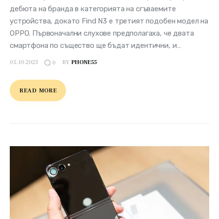
дебюта на бранда в категорията на сгъваемите
устройства, докато Find N3 е третият подобен модел на
OPPO. Първоначални слухове предполагаха, че двата
смартфона по същество ще бъдат идентични, и…
05.10.2023
BY
PHONE55
0
READ MORE