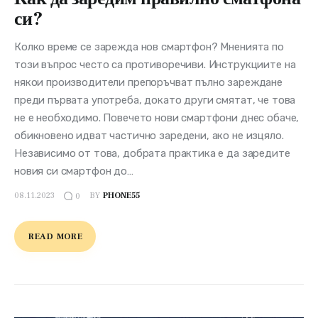
си?
Колко време се зарежда нов смартфон? Мненията по
този въпрос често са противоречиви. Инструкциите на
някои производители препоръчват пълно зареждане
преди първата употреба, докато други смятат, че това
не е необходимо. Повечето нови смартфони днес обаче,
обикновено идват частично заредени, ако не изцяло.
Независимо от това, добрата практика е да заредите
новия си смартфон до…
08.11.2023
BY
PHONE55
0
READ MORE