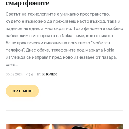
смартфоните
Светът на технологиите е уникално пространство,
където е възможно да преживееш както възход, така и
падение не един, а многократно. Този феномен е особено
забележим в историята на Nokia - име, което някога
беше практически синоним на понятието "мобилен
телефон". Днес обаче, телефоните под марката Nokia
изглежда се изправят пред ново изчезване от пазара,
след…
06.02.2024
BY
PHONE55
0
READ MORE