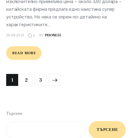
изключително приемлива цена – около 330 долара –
китайската фирма предлага едно наистина супер
устройство. Но нека се спрем по-детайлно на
характеристиките…
26.08.2013
BY
PHONE55
0
READ MORE
Разделяне
PAGE
1
>
PAGE
2
PAGE
3
на
публикациите
на
страници
Търсене
ТЪРСЕНЕ