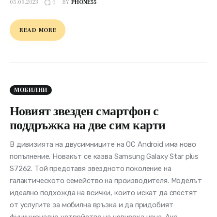
05.09.2023
BY
PHONE55
0
READ MORE
МОБИЛНИ
Новият звезден смартфон с
поддръжка на две сим карти
В дивизията на двусимниците на ОС Android има ново
попълнение. Новакът се казва Samsung Galaxy Star plus
S7262. Той представя звездното поколение на
галактическото семейство на производителя. Моделът
идеално подхожда на всички, които искат да спестят
от услугите за мобилна връзка и да придобият
функционално устройство на невисока цена. Ако