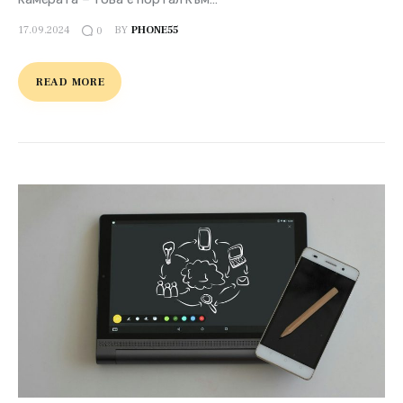
17.09.2024
BY
PHONE55
0
READ MORE