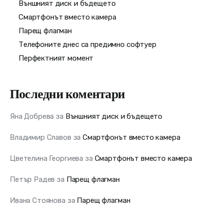
Външният диск и бъдещето
Смартфонът вместо камера
Парещ флагман
Телефоните днес са предимно софтуер
Перфектният момент
Последни коментари
Яна Добрева
за
Външният диск и бъдещето
Владимир Славов
за
Смартфонът вместо камера
Цветелина Георгиева
за
Смартфонът вместо камера
Петър Радев
за
Парещ флагман
Ивана Стоянова
за
Парещ флагман