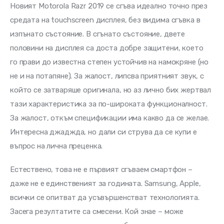
Новият Motorola Razr 2019 се сгъва идеално точно през 
средата на touchscreen дисплея, без видима сгъвка в 
изпънато състояние. В сгънато състояние, двете 
половини на дисплея са доста добре защитени, което 
го прави до известна степен устойчив на намокряне (но 
не и на потапяне). За жалост, липсва приятният звук, с 
който се затваряше оригинала, но аз лично бих жертвал 
тази характеристика за по-широката функционалност. 
За жалост, откъм спецификации има какво да се желае. 
Интересна джаджда, но дали си струва да се купи е 
въпрос на лична преценка.
Естествено, това не е първият сгъваем смартфон – 
даже не е единственият за годината. Samsung, Apple, 
всички се опитват да усъвършенстват технологията. 
Засега резултатите са смесени. Кой знае – може 