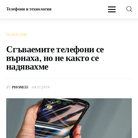
Телефони и технологии
Телефони и технологии
МОБИЛНИ
Начало
Сгъваемите телефони се
върнаха, но не както се
Мобилни
надявахме
BY
PHONE55
04.11.2019