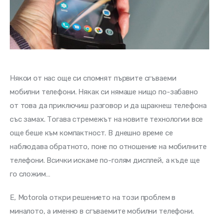
Някои от нас още си спомнят първите сгъваеми 
мобилни телефони. Някак си нямаше нищо по-забавно 
от това да приключиш разговор и да щракнеш телефона 
със замах. Тогава стремежът на новите технологии все 
още беше към компактност. В днешно време се 
наблюдава обратното, поне по отношение на мобилните 
телефони. Всички искаме по-голям дисплей, а къде ще 
го сложим…
Е, Motorola откри решението на този проблем в 
миналото, а именно в сгъваемите мобилни телефони. 