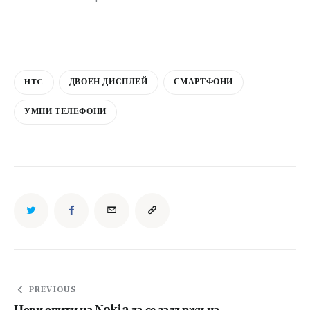
HTC
ДВОЕН ДИСПЛЕЙ
СМАРТФОНИ
УМНИ ТЕЛЕФОНИ
Навигация
PREVIOUS
Нови опити на Nokia да се задържи на