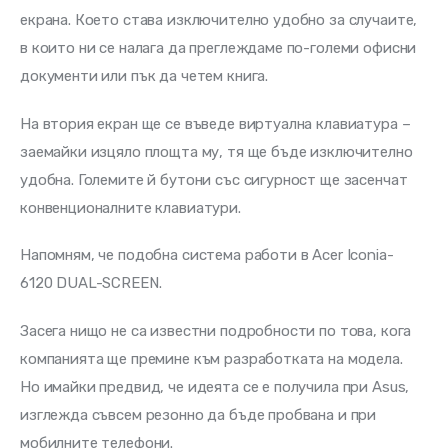
екрана. Което става изключително удобно за случаите, 
в които ни се налага да преглеждаме по-големи офисни 
документи или пък да четем книга.
На втория екран ще се въведе виртуална клавиатура – 
заемайки изцяло площта му, тя ще бъде изключително 
удобна. Големите й бутони със сигурност ще засенчат 
конвенционалните клавиатури.
Напомням, че подобна система работи в Acer Iconia-
6120 DUAL-SCREEN.
Засега нищо не са известни подробности по това, кога 
компанията ще премине към разработката на модела. 
Но имайки предвид, че идеята се е получила при Asus, 
изглежда съвсем резонно да бъде пробвана и при 
мобилните телефони.