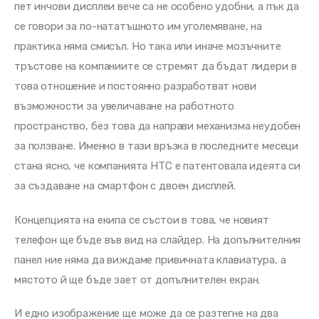
пет инчови дисплеи вече са не особено удобни, а пък да 
се говори за по-нататъшното им уголемяване, на 
практика няма смисъл. Но така или иначе мозъчните 
тръстове на компаниите се стремят да бъдат лидери в 
това отношение и постоянно разработват нови 
възможности за увеличаване на работното 
пространство, без това да направи механизма неудобен 
за ползване. Именно в тази връзка в последните месеци 
стана ясно, че компанията HTC е патентовала идеята си 
за създаване на смартфон с двоен дисплей.
Концепцията на екипа се състои в това, че новият 
телефон ще бъде във вид на слайдер. На допълнителния 
панел ние няма да виждаме привичната клавиатура, а 
мястото й ще бъде зает от допълнителен екран.
И едно изображение ще може да се разтегне на два 