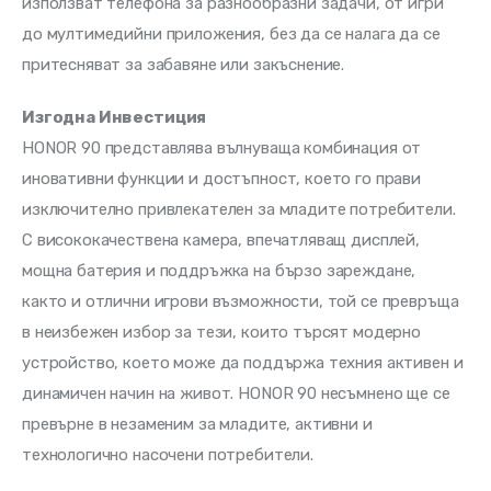
използват телефона за разнообразни задачи, от игри 
до мултимедийни приложения, без да се налага да се 
притесняват за забавяне или закъснение.
Изгодна Инвестиция 
HONOR 90 представлява вълнуваща комбинация от 
иновативни функции и достъпност, което го прави 
изключително привлекателен за младите потребители. 
С висококачествена камера, впечатляващ дисплей, 
мощна батерия и поддръжка на бързо зареждане, 
както и отлични игрови възможности, той се превръща 
в неизбежен избор за тези, които търсят модерно 
устройство, което може да поддържа техния активен и 
динамичен начин на живот. HONOR 90 несъмнено ще се 
превърне в незаменим за младите, активни и 
технологично насочени потребители.