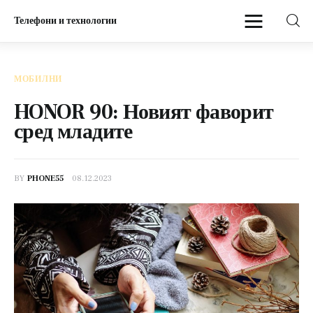
Телефони и технологии
Телефони и технологии
МОБИЛНИ
Начало
HONOR 90: Новият фаворит
сред младите
Мобилни
BY
PHONE55
08.12.2023