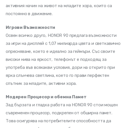
активния начин на живот на младите хора, които са 
постоянно в движение.
Игрови Възможности
Освен всичко друго, HONOR 90 предлага възможности 
за игри на дисплей с 1,07 милиарда цвята и светкавично 
опресняване, което е идеално за геймъри. Със своите 
високи нива на яркост, телефонът е подходящ за 
употреба във всякакви условия, дори на открито при 
ярка слънчева светлина, което го прави перфектен 
спътник за младите, активни хора.
Модерен Процесор и обемна Памет
Зад бързата и гладка работа на HONOR 90 стои мощен 
съвременен процесор, подкрепен от обширна памет. 
Това осигурява на потребителите способността да 