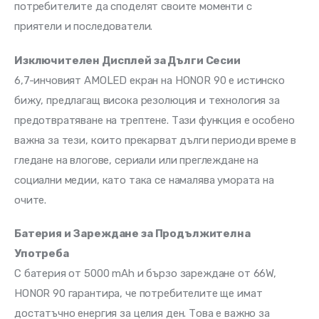
потребителите да споделят своите моменти с 
приятели и последователи.
Изключителен Дисплей за Дълги Сесии
6,7-инчовият AMOLED екран на HONOR 90 е истинско 
бижу, предлагащ висока резолюция и технология за 
предотвратяване на трептене. Тази функция е особено 
важна за тези, които прекарват дълги периоди време в 
гледане на влогове, сериали или преглеждане на 
социални медии, като така се намалява умората на 
очите.
Батерия и Зареждане за Продължителна 
Употреба
С батерия от 5000 mAh и бързо зареждане от 66W, 
HONOR 90 гарантира, че потребителите ще имат 
достатъчно енергия за целия ден. Това е важно за 