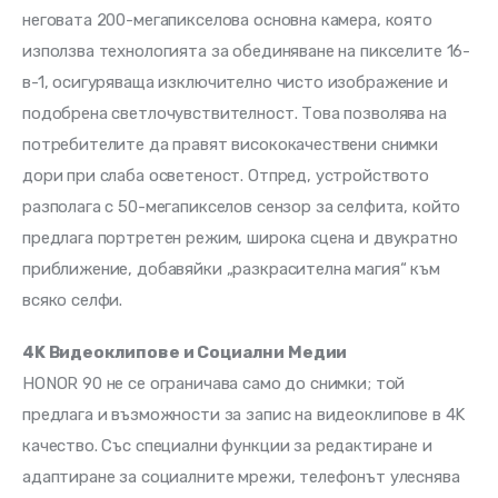
неговата 200-мегапикселова основна камера, която 
използва технологията за обединяване на пикселите 16-
в-1, осигуряваща изключително чисто изображение и 
подобрена светлочувствителност. Това позволява на 
потребителите да правят висококачествени снимки 
дори при слаба осветеност. Отпред, устройството 
разполага с 50-мегапикселов сензор за селфита, който 
предлага портретен режим, широка сцена и двукратно 
приближение, добавяйки „разкрасителна магия“ към 
всяко селфи.
4K Видеоклипове и Социални Медии
HONOR 90 не се ограничава само до снимки; той 
предлага и възможности за запис на видеоклипове в 4K 
качество. Със специални функции за редактиране и 
адаптиране за социалните мрежи, телефонът улеснява 